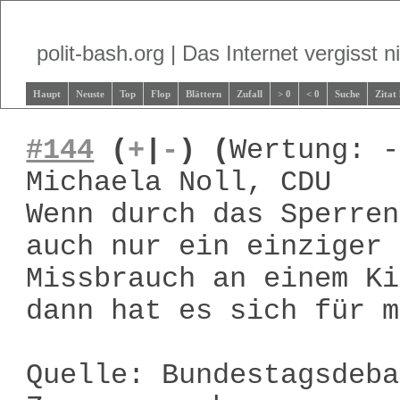
polit-bash.org | Das Internet vergisst ni
Haupt
Neuste
Top
Flop
Blättern
Zufall
> 0
< 0
Suche
Zitat
#144
(
+
|
-
)
(
Wertung: -
Michaela Noll, CDU
Wenn durch das Sperren
auch nur ein einziger 
Missbrauch an einem Ki
dann hat es sich für m
Quelle: Bundestagsdeba