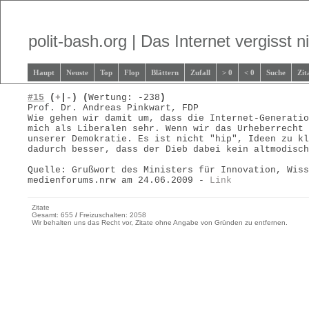
polit-bash.org | Das Internet vergisst ni
Haupt
Neuste
Top
Flop
Blättern
Zufall
> 0
< 0
Suche
Zit
#15
(
+
|
-
)
(
Wertung: -238
)
Prof. Dr. Andreas Pinkwart, FDP
Wie gehen wir damit um, dass die Internet-Generati
mich als Liberalen sehr. Wenn wir das Urheberrecht
unserer Demokratie. Es ist nicht "hip", Ideen zu k
dadurch besser, dass der Dieb dabei kein altmodisc
Quelle: Grußwort des Ministers für Innovation, Wis
medienforums.nrw am 24.06.2009 -
Link
Zitate
Gesamt: 655
/
Freizuschalten: 2058
Wir behalten uns das Recht vor, Zitate ohne Angabe von Gründen zu entfernen.