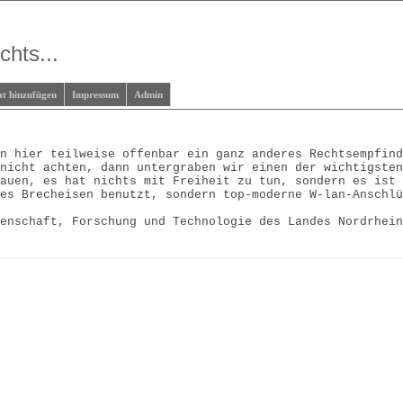
chts...
at hinzufügen
Impressum
Admin
on hier teilweise offenbar ein ganz anderes Rechtsempfin
 nicht achten, dann untergraben wir einen der wichtigste
lauen, es hat nichts mit Freiheit zu tun, sondern es ist
hes Brecheisen benutzt, sondern top-moderne W-lan-Anschl
senschaft, Forschung und Technologie des Landes Nordrhei