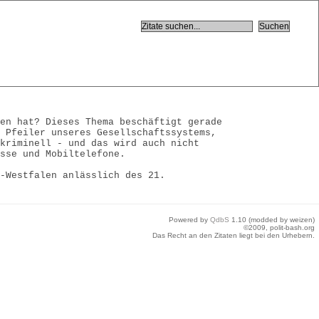
den hat? Dieses Thema beschäftigt gerade
n Pfeiler unseres Gesellschaftssystems,
 kriminell - und das wird auch nicht
üsse und Mobiltelefone.
n-Westfalen anlässlich des 21.
Powered by
QdbS
1.10 (modded by weizen)
©2009, polit-bash.org
Das Recht an den Zitaten liegt bei den Urhebern.