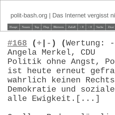
polit-bash.org | Das Internet vergisst ni
Haupt
Neuste
Top
Flop
Blättern
Zufall
> 0
< 0
Suche
Zitat
#168
(
+
|
-
)
(
Wertung: -
Angela Merkel, CDU
Politik ohne Angst, Po
ist heute erneut gefra
wahrlich keinen Rechts
Demokratie und soziale
alle Ewigkeit.[...]