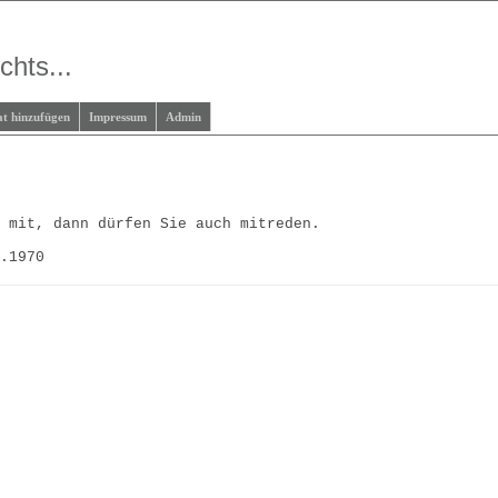
chts...
at hinzufügen
Impressum
Admin
d mit, dann dürfen Sie auch mitreden.
5.1970