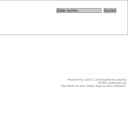
Powered by
QdbS
1.10 (modded by weizen)
©2009, polit-bash.org
Das Recht an den Zitaten liegt bei den Urhebern.