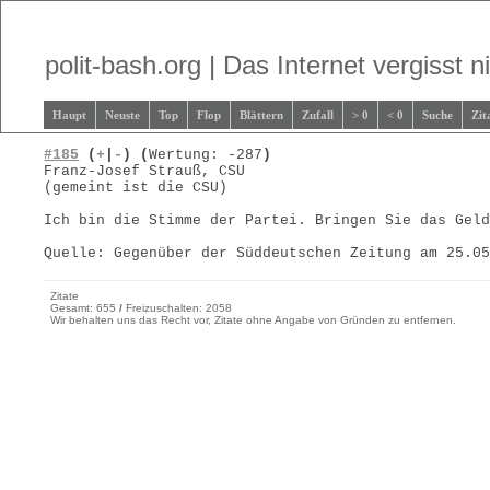
polit-bash.org | Das Internet vergisst ni
Haupt
Neuste
Top
Flop
Blättern
Zufall
> 0
< 0
Suche
Zit
#185
(
+
|
-
)
(
Wertung: -287
)
Franz-Josef Strauß, CSU
(gemeint ist die CSU)
Ich bin die Stimme der Partei. Bringen Sie das Gel
Quelle: Gegenüber der Süddeutschen Zeitung am 25.0
Zitate
Gesamt: 655
/
Freizuschalten: 2058
Wir behalten uns das Recht vor, Zitate ohne Angabe von Gründen zu entfernen.