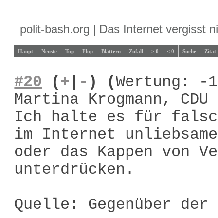
polit-bash.org | Das Internet vergisst ni
Haupt
Neuste
Top
Flop
Blättern
Zufall
> 0
< 0
Suche
Zitat
#20
(
+
|
-
)
(
Wertung: -1
Martina Krogmann, CDU
Ich halte es für falsc
im Internet unliebsame
oder das Kappen von Ve
unterdrücken.
Quelle: Gegenüber der