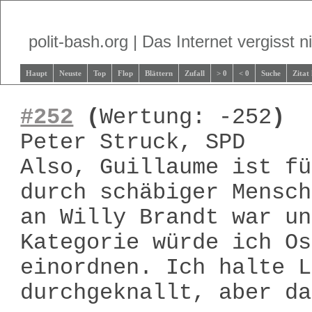
polit-bash.org | Das Internet vergisst ni
Haupt
Neuste
Top
Flop
Blättern
Zufall
> 0
< 0
Suche
Zitat
#252
(
Wertung: -252
)
Peter Struck, SPD
Also, Guillaume ist fü
durch schäbiger Mensch
an Willy Brandt war un
Kategorie würde ich Os
einordnen. Ich halte L
durchgeknallt, aber da