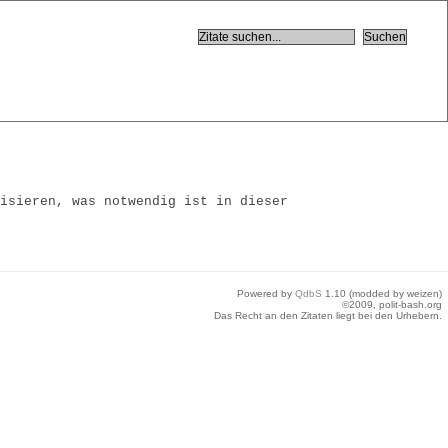
tisieren, was notwendig ist in dieser
Powered by
QdbS
1.10 (modded by weizen)
©2009, polit-bash.org
Das Recht an den Zitaten liegt bei den Urhebern.