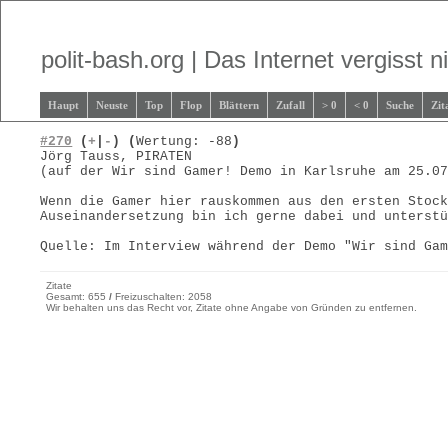
polit-bash.org | Das Internet vergisst ni
Haupt
Neuste
Top
Flop
Blättern
Zufall
> 0
< 0
Suche
Zit
#270
(
+
|
-
)
(
Wertung: -88
)
Jörg Tauss, PIRATEN
(auf der Wir sind Gamer! Demo in Karlsruhe am 25.0
Wenn die Gamer hier rauskommen aus den ersten Stoc
Auseinandersetzung bin ich gerne dabei und unterst
Quelle: Im Interview während der Demo "Wir sind Ga
Zitate
Gesamt: 655
/
Freizuschalten: 2058
Wir behalten uns das Recht vor, Zitate ohne Angabe von Gründen zu entfernen.