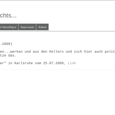
chts...
at hinzufügen
Impressum
Admin
7.2009)
ken...werken und aus den Kellern und sich hier auch poli
ütze das.
mer" in Karlsruhe vom 25.07.2009,
Link