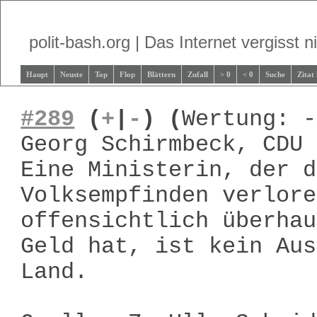
polit-bash.org | Das Internet vergisst ni
Haupt
Neuste
Top
Flop
Blättern
Zufall
> 0
< 0
Suche
Zitat
#289
(
+
|
-
)
(
Wertung: -
Georg Schirmbeck, CDU
Eine Ministerin, der d
Volksempfinden verlore
offensichtlich überhau
Geld hat, ist kein Aus
Land.