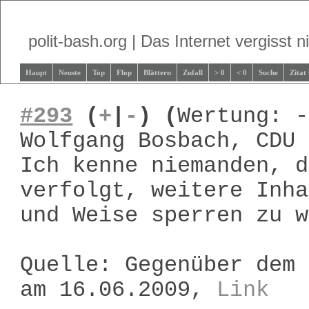
polit-bash.org | Das Internet vergisst ni
Haupt
Neuste
Top
Flop
Blättern
Zufall
> 0
< 0
Suche
Zitat
#293
(
+
|
-
)
(
Wertung: -
Wolfgang Bosbach, CDU
Ich kenne niemanden, d
verfolgt, weitere Inha
und Weise sperren zu w
Quelle: Gegenüber dem 
am 16.06.2009,
Link