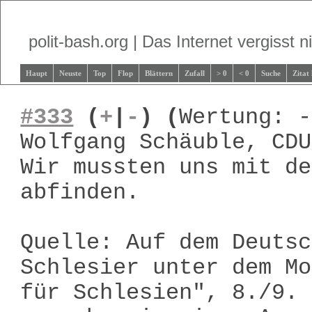
polit-bash.org | Das Internet vergisst ni
Haupt
Neuste
Top
Flop
Blättern
Zufall
> 0
< 0
Suche
Zitat
#333
(
+
|
-
)
(
Wertung: -
Wolfgang Schäuble, CDU
Wir mussten uns mit de
abfinden.
Quelle: Auf dem Deutsc
Schlesier unter dem Mo
für Schlesien", 8./9. 