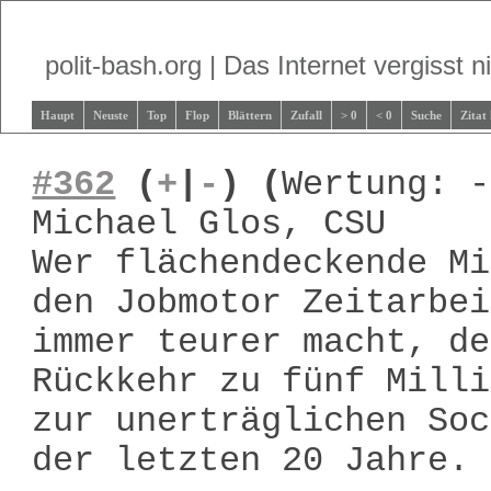
polit-bash.org | Das Internet vergisst ni
Haupt
Neuste
Top
Flop
Blättern
Zufall
> 0
< 0
Suche
Zitat
#362
(
+
|
-
)
(
Wertung: -
Michael Glos, CSU
Wer flächendeckende Mi
den Jobmotor Zeitarbei
immer teurer macht, de
Rückkehr zu fünf Milli
zur unerträglichen Soc
der letzten 20 Jahre.