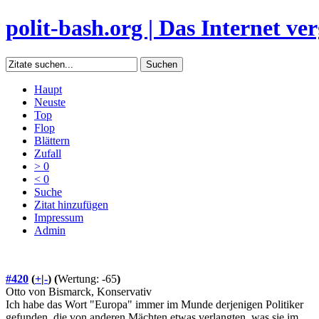
polit-bash.org | Das Internet verg
Haupt
Neuste
Top
Flop
Blättern
Zufall
> 0
< 0
Suche
Zitat hinzufügen
Impressum
Admin
#420
(
+
|
-
)
(
Wertung: -65
)
Otto von Bismarck, Konservativ
Ich habe das Wort "Europa" immer im Munde derjenigen Politiker
gefunden, die von anderen Mächten etwas verlangten, was sie im