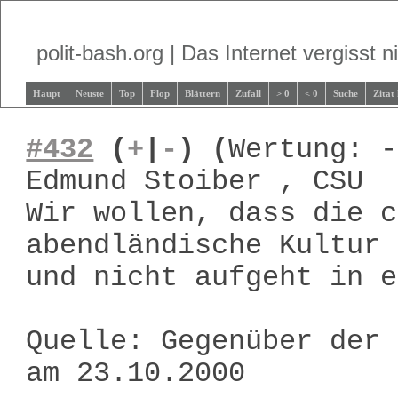
polit-bash.org | Das Internet vergisst ni
Haupt
Neuste
Top
Flop
Blättern
Zufall
> 0
< 0
Suche
Zitat
#432
(
+
|
-
)
(
Wertung: -
Edmund Stoiber , CSU
Wir wollen, dass die c
abendländische Kultur 
und nicht aufgeht in e
Quelle: Gegenüber der 
am 23.10.2000