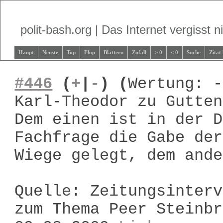
polit-bash.org | Das Internet vergisst ni
Haupt
Neuste
Top
Flop
Blättern
Zufall
> 0
< 0
Suche
Zitat
#446
(
+
|
-
)
(
Wertung: -
Karl-Theodor zu Gutten
Dem einen ist in der D
Fachfrage die Gabe der
Wiege gelegt, dem ande
Quelle: Zeitungsinterv
zum Thema Peer Steinbr