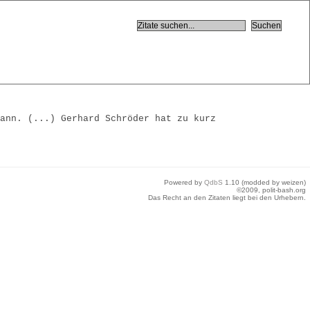
kann. (...) Gerhard Schröder hat zu kurz
Powered by
QdbS
1.10 (modded by weizen)
©2009, polit-bash.org
Das Recht an den Zitaten liegt bei den Urhebern.