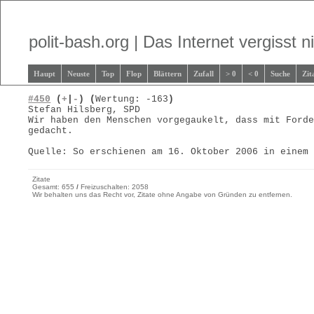
polit-bash.org | Das Internet vergisst ni
Haupt
Neuste
Top
Flop
Blättern
Zufall
> 0
< 0
Suche
Zit
#450
(
+
|
-
)
(
Wertung: -163
)
Stefan Hilsberg, SPD
Wir haben den Menschen vorgegaukelt, dass mit Ford
gedacht.
Quelle: So erschienen am 16. Oktober 2006 in einem
Zitate
Gesamt: 655
/
Freizuschalten: 2058
Wir behalten uns das Recht vor, Zitate ohne Angabe von Gründen zu entfernen.