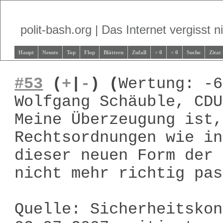
polit-bash.org | Das Internet vergisst ni
Haupt
Neuste
Top
Flop
Blättern
Zufall
> 0
< 0
Suche
Zitat
#53
(
+
|
-
)
(
Wertung: -6
Wolfgang Schäuble, CDU
Meine Überzeugung ist,
Rechtsordnungen wie in
dieser neuen Form der 
nicht mehr richtig pas
Quelle: Sicherheitskon