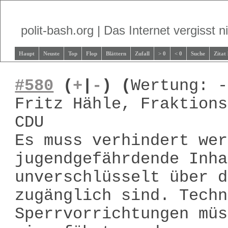
polit-bash.org | Das Internet vergisst ni
Haupt
Neuste
Top
Flop
Blättern
Zufall
> 0
< 0
Suche
Zitat
#580
(
+
|
-
)
(
Wertung: -
Fritz Hähle, Fraktions
CDU
Es muss verhindert wer
jugendgefährdende Inha
unverschlüsselt über d
zugänglich sind. Techn
Sperrvorrichtungen müs