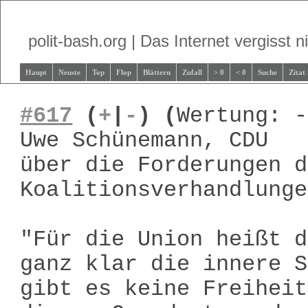
polit-bash.org | Das Internet vergisst ni
Haupt
Neuste
Top
Flop
Blättern
Zufall
> 0
< 0
Suche
Zitat
#617
(
+
|
-
)
(
Wertung: -
Uwe Schünemann, CDU
über die Forderungen d
Koalitionsverhandlunge
"Für die Union heißt d
ganz klar die innere S
gibt es keine Freiheit