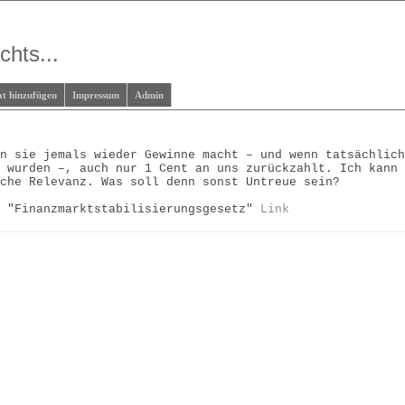
chts...
at hinzufügen
Impressum
Admin
nn sie jemals wieder Gewinne macht – und wenn tatsächlic
n wurden –, auch nur 1 Cent an uns zurückzahlt. Ich kann
iche Relevanz. Was soll denn sonst Untreue sein?
8 "Finanzmarktstabilisierungsgesetz"
Link