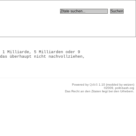
h 1 Milliarde, 5 Milliarden oder 9
 das überhaupt nicht nachvollziehen,
Powered by
QdbS
1.10 (modded by weizen)
©2009, polit-bash.org
Das Recht an den Zitaten liegt bei den Urhebern.