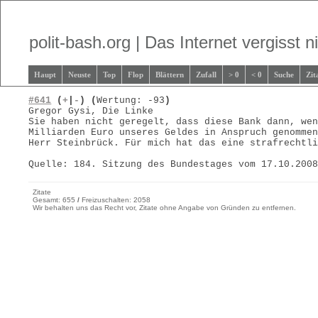
polit-bash.org | Das Internet vergisst ni
Haupt
Neuste
Top
Flop
Blättern
Zufall
> 0
< 0
Suche
Zit
#641
(
+
|
-
)
(
Wertung: -93
)
Gregor Gysi, Die Linke
Sie haben nicht geregelt, dass diese Bank dann, we
Milliarden Euro unseres Geldes in Anspruch genomme
Herr Steinbrück. Für mich hat das eine strafrechtl
Quelle: 184. Sitzung des Bundestages vom 17.10.200
Zitate
Gesamt: 655
/
Freizuschalten: 2058
Wir behalten uns das Recht vor, Zitate ohne Angabe von Gründen zu entfernen.