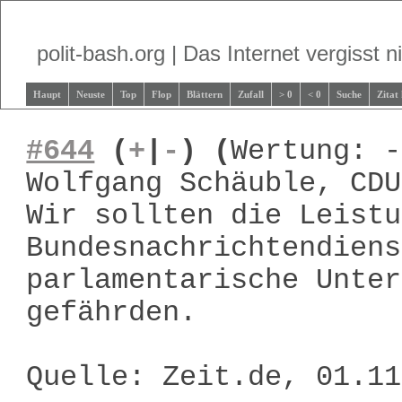
polit-bash.org | Das Internet vergisst ni
Haupt
Neuste
Top
Flop
Blättern
Zufall
> 0
< 0
Suche
Zitat
#644
(
+
|
-
)
(
Wertung: -
Wolfgang Schäuble, CDU
Wir sollten die Leistu
Bundesnachrichtendiens
parlamentarische Unter
gefährden.
Quelle: Zeit.de, 01.1