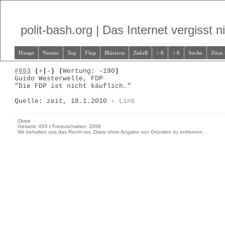
polit-bash.org | Das Internet vergisst ni
Haupt
Neuste
Top
Flop
Blättern
Zufall
> 0
< 0
Suche
Zitat
#653
(
+
|
-
)
(
Wertung: -190
)
Guido Westerwelle, FDP
"Die FDP ist nicht käuflich."
Quelle: zeit, 18.1.2010 -
Link
Zitate
Gesamt: 655
/
Freizuschalten: 2058
Wir behalten uns das Recht vor, Zitate ohne Angabe von Gründen zu entfernen.