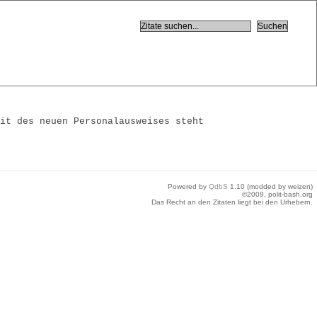
eit des neuen Personalausweises steht
Powered by
QdbS
1.10 (modded by weizen)
©2009, polit-bash.org
Das Recht an den Zitaten liegt bei den Urhebern.