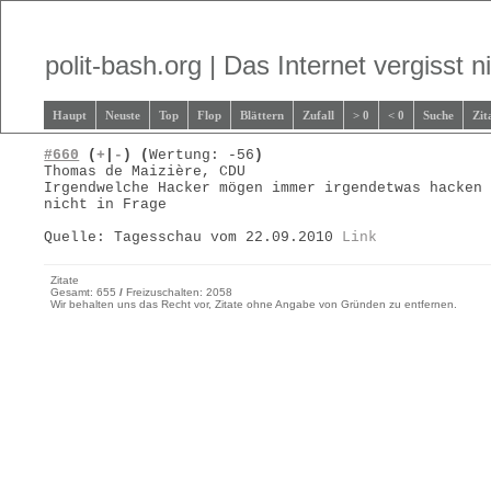
polit-bash.org | Das Internet vergisst ni
Haupt
Neuste
Top
Flop
Blättern
Zufall
> 0
< 0
Suche
Zit
#660
(
+
|
-
)
(
Wertung: -56
)
Thomas de Maizière, CDU
Irgendwelche Hacker mögen immer irgendetwas hacken
nicht in Frage
Quelle: Tagesschau vom 22.09.2010
Link
Zitate
Gesamt: 655
/
Freizuschalten: 2058
Wir behalten uns das Recht vor, Zitate ohne Angabe von Gründen zu entfernen.