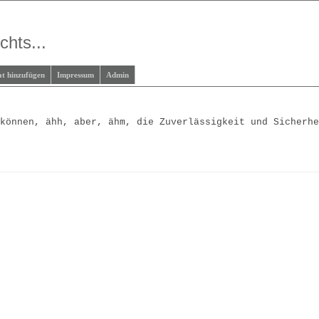
chts...
at hinzufügen
Impressum
Admin
 können, ähh, aber, ähm, die Zuverlässigkeit und Sicherh