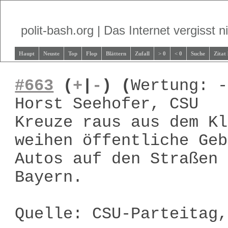
polit-bash.org | Das Internet vergisst ni
Haupt
Neuste
Top
Flop
Blättern
Zufall
> 0
< 0
Suche
Zitat
#663
(
+
|
-
)
(
Wertung: -
Horst Seehofer, CSU
Kreuze raus aus dem Kl
weihen öffentliche Geb
Autos auf den Straßen 
Bayern.
Quelle: CSU-Parteitag