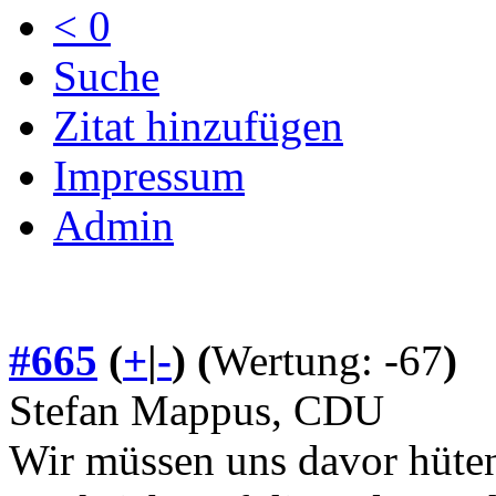
< 0
Suche
Zitat hinzufügen
Impressum
Admin
#665
(
+
|
-
)
(
Wertung: -67
)
Stefan Mappus, CDU
Wir müssen uns davor hüten