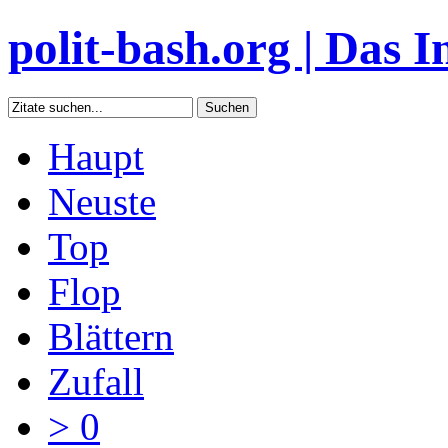
polit-bash.org | Das In
Haupt
Neuste
Top
Flop
Blättern
Zufall
> 0