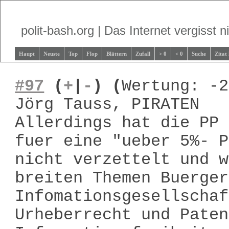
polit-bash.org | Das Internet vergisst ni
Haupt
Neuste
Top
Flop
Blättern
Zufall
> 0
< 0
Suche
Zitat
#97
(
+
|
-
)
(
Wertung: -2
Jörg Tauss, PIRATEN
Allerdings hat die PP 
fuer eine "ueber 5%- P
nicht verzettelt und w
breiten Themen Buerger
Infomationsgesellschaf
Urheberrecht und Paten