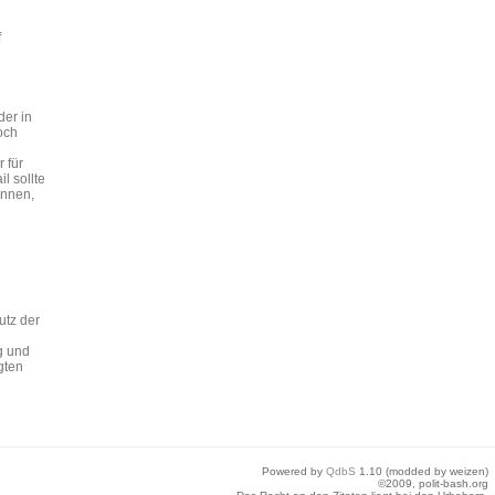
f
der in
och
 für
l sollte
ennen,
e
utz der
g und
gten
Powered by
QdbS
1.10 (modded by weizen)
©2009, polit-bash.org