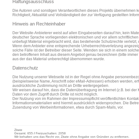
Haftungsausschluss
Die Autoren und sonstigen Verantwortlichen dieses Projekts übernehmen kein
Richtigkeit, Aktualität und Vollständigkeit der zur Verfügung gestellten In
Hinweis an Rechteinhaber
Der Website-Anbieterer weist auf allen Eingabeseiten darauf hin, kein Mater
deutscher Sprache vorliegenden elektronischen und vor allem schriftlich
unbefugt Material eingebracht wird, das bestehende Schutzrechte verletzt, u
Wenn dem Anbieter eine entsprechende Urheberrechtsverletzung angezeigt w
solche Fälle ist der Betreiber dieser Seite. Wenden sie sich in einem solch
den betroffenen Inhalt aus diesem Angebot genau bezeichnen (bitte immer
aus der das Material unberechtigt übernommen wurde.
Datenschutz
Die Nutzung unserer Webseite ist in der Regel ohne Angabe personenbez
(beispielsweise Name, Anschrift oder eMail-Adressen) erhoben werden, erfol
ausdrückliche Zustimmung nicht an Dritte weitergegeben.
Wir weisen darauf hin, dass die Datenübertragung im Internet (z.B. bei de
Daten vor dem Zugriff durch Dritte ist nicht möglich.
Der Nutzung von im Rahmen der Impressumspflicht veröffentlichten Kontak
Informationsmaterialien wird hiermit ausdrücklich widersprochen. Die Betrei
Zusendung von Werbeinformationen, etwa durch Spam-Mails, vor.
Zitate
Gesamt: 655
/
Freizuschalten: 2058
Wir behalten uns das Recht vor, Zitate ohne Angabe von Gründen zu entfernen.