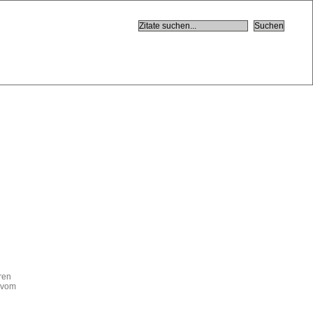
eren
l vom