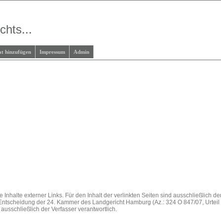
chts...
at hinzufügen
Impressum
Admin
e Inhalte externer Links. Für den Inhalt der verlinkten Seiten sind ausschließlich d
 Entscheidung der 24. Kammer des Landgericht Hamburg (Az.: 324 O 847/07, Urtei
 ausschließlich der Verfasser verantwortlich.