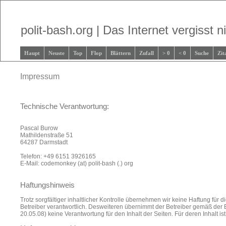
polit-bash.org | Das Internet vergisst ni
Haupt
Neuste
Top
Flop
Blättern
Zufall
> 0
< 0
Suche
Zit
Impressum
Technische Verantwortung:
Pascal Burow
Mathildenstraße 51
64287 Darmstadt
Telefon: +49 6151 3926165
E-Mail: codemonkey (at) polit-bash (.) org
Haftungshinweis
Trotz sorgfältiger inhaltlicher Kontrolle übernehmen wir keine Haftung für di
Betreiber verantwortlich. Desweiteren übernimmt der Betreiber gemäß der
20.05.08) keine Verantwortung für den Inhalt der Seiten. Für deren Inhalt ist