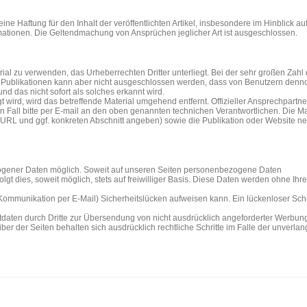
e Haftung für den Inhalt der veröffentlichten Artikel, insbesondere im Hinblick au
formationen. Die Geltendmachung von Ansprüchen jeglicher Art ist ausgeschlossen.
ial zu verwenden, das Urheberrechten Dritter unterliegt. Bei der sehr großen Zahl 
en Publikationen kann aber nicht ausgeschlossen werden, dass von Benutzern denn
nd das nicht sofort als solches erkannt wird.
ird, wird das betreffende Material umgehend entfernt. Offizieller Ansprechpartner
en Fall bitte per E-mail an den oben genannten technichen Verantwortlichen. Die Mai
 URL und ggf. konkreten Abschnitt angeben) sowie die Publikation oder Website n
ogener Daten möglich. Soweit auf unseren Seiten personenbezogene Daten
gt dies, soweit möglich, stets auf freiwilliger Basis. Diese Daten werden ohne Ihr
r Kommunikation per E-Mail) Sicherheitslücken aufweisen kann. Ein lückenloser Sch
tdaten durch Dritte zur Übersendung von nicht ausdrücklich angeforderter Werbun
ber der Seiten behalten sich ausdrücklich rechtliche Schritte im Falle der unverlan